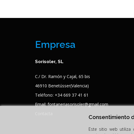
Empresa
Sorisoler, SL
C./ Dr. Ramón y Cajal, 65 bis
46910 Benetússer(Valencia)
Teléfono: +34 669 37 41 61
Email: fontaneriasorisoler@gmail.com
Contacta
Consentimiento 
Este sitio web utiliza