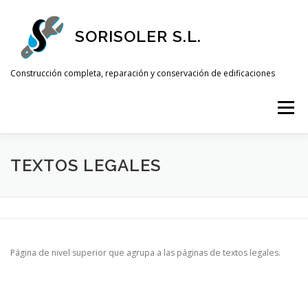
Saltar
al
SORISOLER S.L.
contenido
Construcción completa, reparación y conservación de edificaciones
Menú
INICIO
SERVICIOS
OFERTAS
NOTICIAS
TEXTOS LEGALES
CONTACTAR
Página de nivel superior que agrupa a las páginas de textos legales.