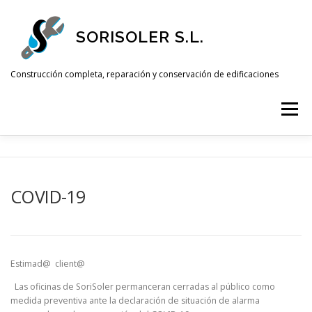
Saltar
al
SORISOLER S.L.
contenido
Construcción completa, reparación y conservación de edificaciones
Menú
INICIO
SERVICIOS
OFERTAS
NOTICIAS
COVID-19
CONTACTAR
Estimad@ client@
Las oficinas de SoriSoler permanceran cerradas al público como
medida preventiva ante la declaración de situación de alarma